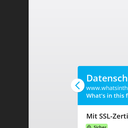
Datensch
www.whatsinth
What's in this 
Mit SSL-Zerti
Sicher