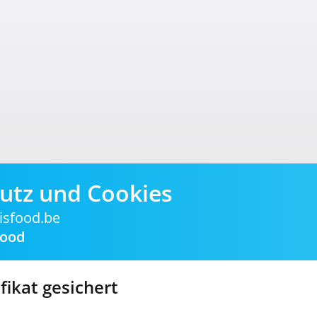
utz und Cookies
isfood.be
food
fikat gesichert