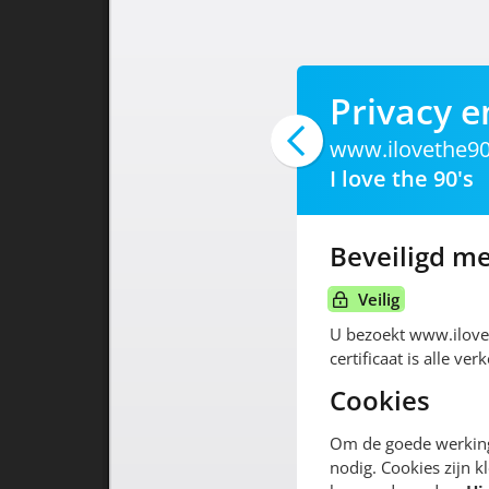
Privacy e
www.ilovethe90
I love the 90's
Beveiligd me
Veilig
U bezoekt www.ilove
certificaat is alle v
Cookies
Om de goede werking 
nodig. Cookies zijn k