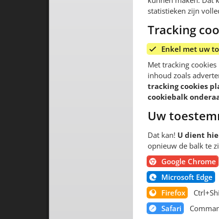
kunnen maken. Dat ku
statistieken zijn vo
Tracking coo
Enkel met uw t
Met tracking cookies
inhoud zoals advert
tracking cookies pl
cookiebalk onderaa
Uw toestemm
Dat kan!
U dient hi
opnieuw de balk te z
Google Chrome
Microsoft Edge
Firefox
Ctrl+Sh
Safari
Comman