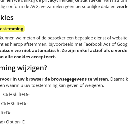
nnen we dankzij de privacyvriendelijke statistieken van Fathom 
lledig conform de AVG, verzamelen géén persoonlijke data en
werk
kies
oestemming
 kunnen we meten of de bezoeker een bepaalde dienst of website
enties hierop afstemmen, bijvoorbeeld met Facebook Ads of Goo
aatsen we niet automatisch. Ze zijn enkel actief als u verder 
n alle cookies accepteert.
ing wijzigen?
ervoor in uw browser de browsegegevens te wissen.
Daarna kr
ien waarin u uw toestemming kan geven of weigeren.
Ctrl+Shift+Del
Ctrl+Shift+Del
ift+Del
d+Option+E