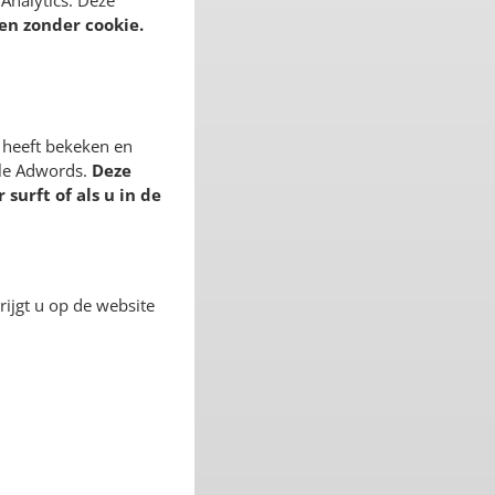
Analytics. Deze
en zonder cookie.
 heeft bekeken en
gle Adwords.
Deze
surft of als u in de
ijgt u op de website