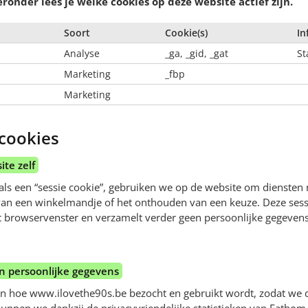
eronder lees je welke cookies op deze website actief zijn.
Soort
Cookie(s)
In
Analyse
_ga, _gid, _gat
St
Marketing
_fbp
Marketing
 cookies
ite zelf
als een “sessie cookie”, gebruiken we op de website om diensten
van een winkelmandje of het onthouden van een keuze. Deze sess
het browservenster en verzamelt verder geen persoonlijke gegevens
 persoonlijke gegevens
n hoe www.ilovethe90s.be bezocht en gebruikt wordt, zodat we 