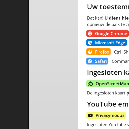
Uw toestemm
Dat kan!
U dient hi
opnieuw de balk te z
Google Chrome
Microsoft Edge
Firefox
Ctrl+Sh
Safari
Comman
Ingesloten k
OpenStreetMap 
De ingesloten kaart
p
YouTube em
Privacymodus
Ingesloten YouTube-v