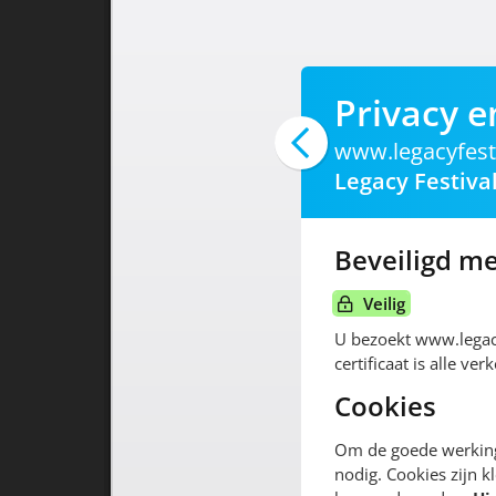
Privacy e
www.legacyfest
Legacy Festiva
Beveiligd me
Veilig
U bezoekt www.legacy
certificaat is alle v
Cookies
Om de goede werking 
nodig. Cookies zijn k