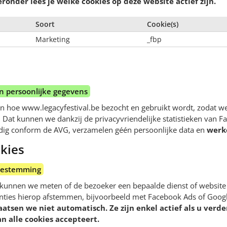
eronder lees je welke cookies op deze website actief zijn.
Soort
Cookie(s)
Marketing
_fbp
 persoonlijke gegevens
n hoe www.legacyfestival.be bezocht en gebruikt wordt, zodat w
Dat kunnen we dankzij de privacyvriendelijke statistieken van F
lledig conform de AVG, verzamelen géén persoonlijke data en
werk
kies
oestemming
 kunnen we meten of de bezoeker een bepaalde dienst of website
enties hierop afstemmen, bijvoorbeeld met Facebook Ads of Goo
aatsen we niet automatisch. Ze zijn enkel actief als u verder 
n alle cookies accepteert.