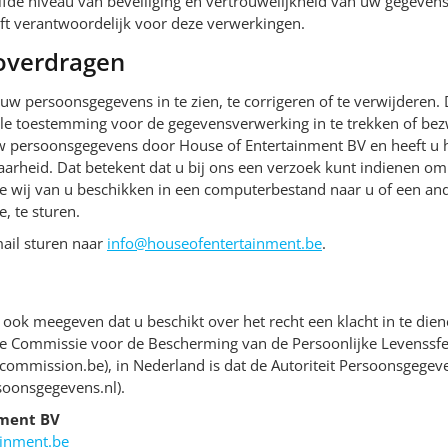
lfde niveau van beveiliging en vertrouwelijkheid van uw gegeven
jft verantwoordelijk voor deze verwerkingen.
 overdragen
uw persoonsgegevens in te zien, te corrigeren of te verwijderen. 
le toestemming voor de gegevensverwerking in te trekken of be
w persoonsgegevens door House of Entertainment BV en heeft u h
rheid. Dat betekent dat u bij ons een verzoek kunt indienen om
 wij van u beschikken in een computerbestand naar u of een and
, te sturen.
ail sturen naar
info@houseofentertainment.be
.
 ook meegeven dat u beschikt over het recht een klacht in te dien
 de Commissie voor de Bescherming van de Persoonlijke Levenssf
commission.be), in Nederland is dat de Autoriteit Persoonsgegev
rsoonsgegevens.nl).
nment BV
inment.be