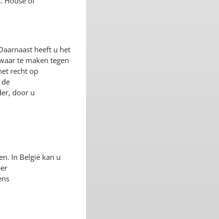
s. House of
Daarnaast heeft u het
zwaar te maken tegen
et recht op
 de
er, door u
en. In België kan u
eer
ens