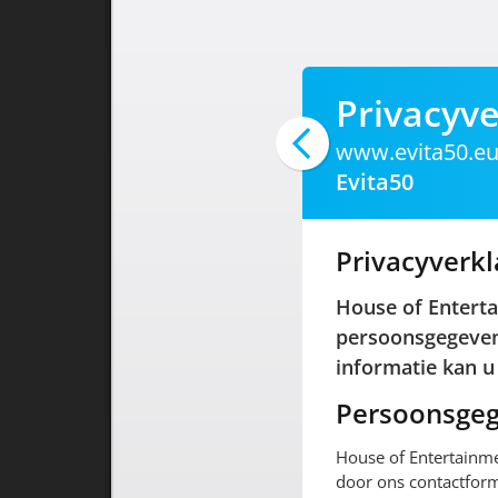
Privacyve
www.evita50.e
Evita50
Privacyverkl
House of Enterta
persoonsgegevens
informatie kan u
Persoonsgeg
House of Entertainme
door ons contactform