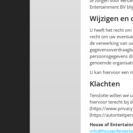
te zorgen voor eenze
Entertainment BV bli
Wijzigen en
U heeft het recht om 
recht om uw eventue
de verwerking van u
gegevensoverdraagbaa
persoonsgegevens die
genoemde organisatie
U kan hiervoor een m
Klachten
Tenslotte willen we u
hiervoor terecht bij
(https://www.privacy
(https://autoriteitpe
House of Entertai
info@houseofenterta