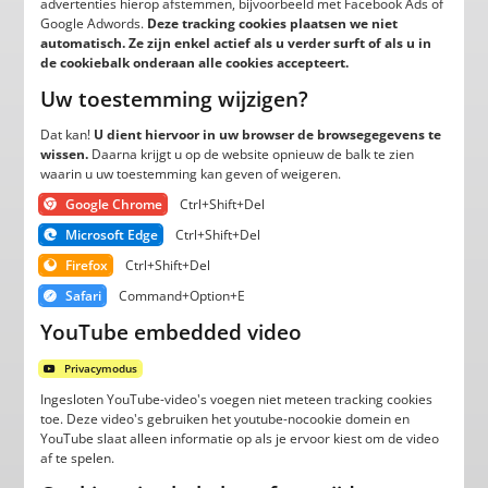
advertenties hierop afstemmen, bijvoorbeeld met Facebook Ads of
Google Adwords.
Deze tracking cookies plaatsen we niet
automatisch. Ze zijn enkel actief als u verder surft of als u in
de cookiebalk onderaan alle cookies accepteert.
Uw toestemming wijzigen?
Dat kan!
U dient hiervoor in uw browser de browsegegevens te
wissen.
Daarna krijgt u op de website opnieuw de balk te zien
waarin u uw toestemming kan geven of weigeren.
Google Chrome
Ctrl+Shift+Del
Microsoft Edge
Ctrl+Shift+Del
Firefox
Ctrl+Shift+Del
Safari
Command+Option+E
YouTube embedded video
Privacymodus
Ingesloten YouTube-video's voegen niet meteen tracking cookies
toe. Deze video's gebruiken het youtube-nocookie domein en
YouTube slaat alleen informatie op als je ervoor kiest om de video
af te spelen.